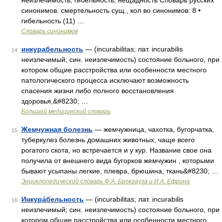
неизлечимость, гибельность, нещадность Словарь русских
синонимов. смертельность сущ., кол во синонимов: 8 •
гибельность (11) …
Словарь синонимов
инкурабельность
— (incurabilitas; лат. incurabilis
14
неизлечимый; син. неизлечимость) состояние больного, при
котором общие расстройства или особенности местного
патологического процесса исключают возможность
спасения жизни либо полного восстановления
здоровья,&#8230; …
Большой медицинский словарь
Жемчужная болезнь
— жемчужница, чахотка, бугорчатка,
15
туберкулез болезнь домашних животных, чаще всего
рогатого скота, но встречается и у кур. Название свое она
получила от внешнего вида бугорков жемчужин , которыми
бывают усыпаны легкие, плевра, брюшина, ткань&#8230; …
Энциклопедический словарь Ф.А. Брокгауза и И.А. Ефрона
Инкура́бельность
— (incurabilitas; лат. incurabilis
16
неизлечимый; син. неизлечимость) состояние больного, при
котором общие расстройства или особенности местного