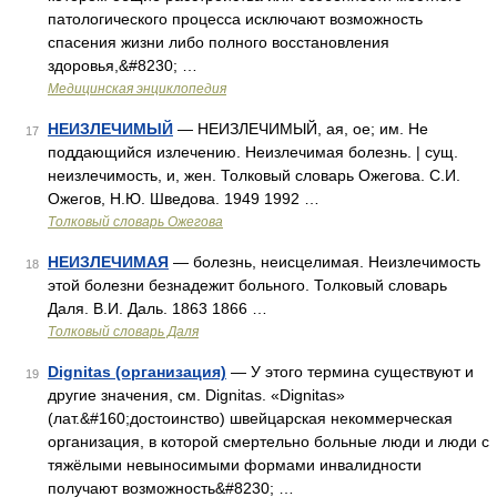
патологического процесса исключают возможность
спасения жизни либо полного восстановления
здоровья,&#8230; …
Медицинская энциклопедия
НЕИЗЛЕЧИМЫЙ
— НЕИЗЛЕЧИМЫЙ, ая, ое; им. Не
17
поддающийся излечению. Неизлечимая болезнь. | сущ.
неизлечимость, и, жен. Толковый словарь Ожегова. С.И.
Ожегов, Н.Ю. Шведова. 1949 1992 …
Толковый словарь Ожегова
НЕИЗЛЕЧИМАЯ
— болезнь, неисцелимая. Неизлечимость
18
этой болезни безнадежит больного. Толковый словарь
Даля. В.И. Даль. 1863 1866 …
Толковый словарь Даля
Dignitas (организация)
— У этого термина существуют и
19
другие значения, см. Dignitas. «Dignitas»
(лат.&#160;достоинство) швейцарская некоммерческая
организация, в которой смертельно больные люди и люди с
тяжёлыми невыносимыми формами инвалидности
получают возможность&#8230; …