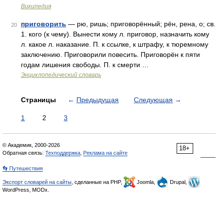
Википедия
приговорить
— рю, ришь; приговорённый; рён, рена, о; св.
20
1. кого (к чему). Вынести кому л. приговор, назначить кому
л. какое л. наказание. П. к ссылке, к штрафу, к тюремному
заключению. Приговорили повесить. Приговорён к пяти
годам лишения свободы. П. к смерти …
Энциклопедический словарь
Страницы
←
Предыдущая
Следующая
→
1
2
3
© Академик, 2000-2026
18+
Обратная связь:
Техподдержка
,
Реклама на сайте
👣 Путешествия
Экспорт словарей на сайты
, сделанные на PHP,
Joomla,
Drupal,
WordPress, MODx.